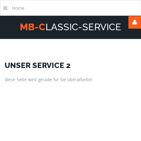
Home
M
B
-
C
L
A
S
S
I
C
-
S
E
R
V
I
C
E
Username
Passwort
UNSER
SERVICE
2
diese Seite wird gerade für Sie überarbeitet
Remember
Me
Forgot
your