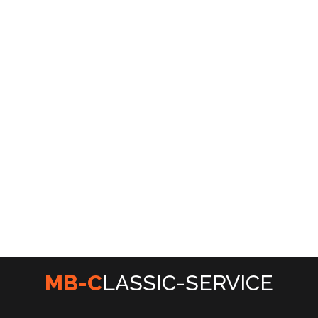
password?
Forgot
your
username?
Create
an
account
M
B
-
C
L
A
S
S
I
C
-
S
E
R
V
I
C
E