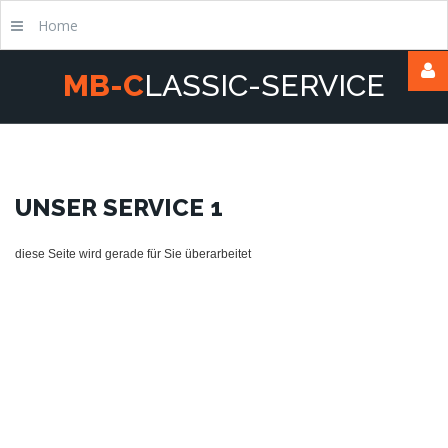
Home
M
B
-
C
L
A
S
S
I
C
-
S
E
R
V
I
C
E
Username
Passwort
UNSER
SERVICE
1
diese Seite wird gerade für Sie überarbeitet
Remember
Me
Forgot
your