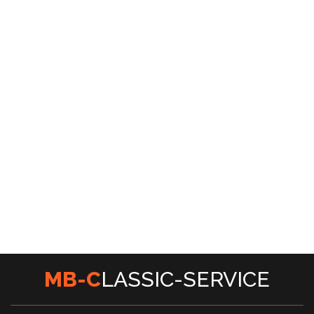
password?
Forgot
your
username?
Create
an
account
M
B
-
C
L
A
S
S
I
C
-
S
E
R
V
I
C
E